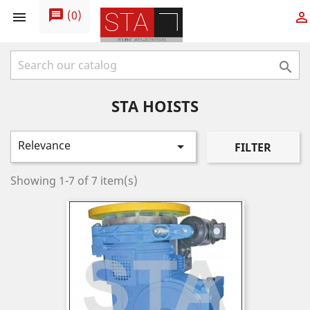
message
(
0
)



STA HOISTS
Relevance

FILTER
Showing 1-7 of 7 item(s)