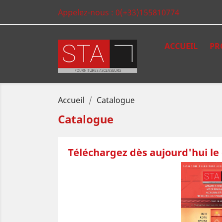
Appelez-nous :
0(+33)155810774
ACCUEIL
PR
Accueil
Catalogue
Catalogue
Téléchargez dès aujourd'hui le